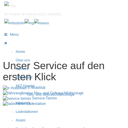
Ihr Partner für
Hybrid
und
E-Mobilität
Menu
Home
Über uns
Unser Service auf den
Karriere
ersten Klick
E-Mobilität
KFZ-Handel
E-Mobilität
Neu- und Gebrauchtfahrzeuge
Neu- und Gebrauchtfahrzeuge
Service-Termin
Werkstatt
Ladestation
Ladestationen
Aixam